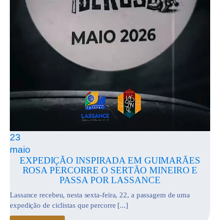
23
maio
EXPEDIÇÃO INSPIRADA EM GUIMARÃES
ROSA PERCORRE O SERTÃO MINEIRO E
PASSA POR LASSANCE
Lassance recebeu, nesta sexta-feira, 22, a passagem de uma
expedição de ciclistas que percorre [...]