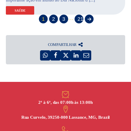
importante ação em alusão ao Dia Nacional d [...]
SAÚDE
…
1
2
3
21
COMPARTILHAR
2ª à 6ª, das 07:00h às 13:00h
Rua Curvelo, 39250-000 Lassance, MG, Brazil