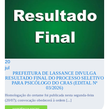
20
jul
PREFEITURA DE LASSANCE DIVULGA
RESULTADO FINAL DO PROCESSO SELETIVO
PARA PSICÓLOGO DO CRAS (EDITAL Nº
03/2026)
Homologação do certame foi publicada nesta segunda-feira
(20/07); convocação obedecerá à ordem [...]
ASSISTÊNCIA SOCIAL