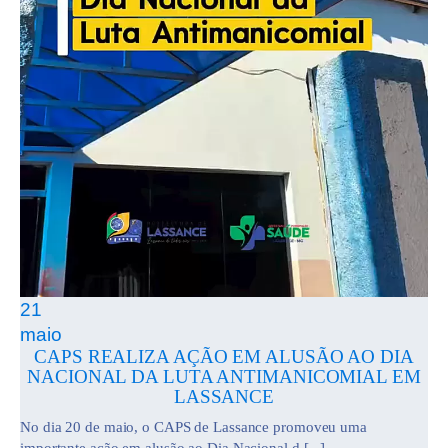
21
maio
CAPS REALIZA AÇÃO EM ALUSÃO AO DIA
NACIONAL DA LUTA ANTIMANICOMIAL EM
LASSANCE
No dia 20 de maio, o CAPS de Lassance promoveu uma