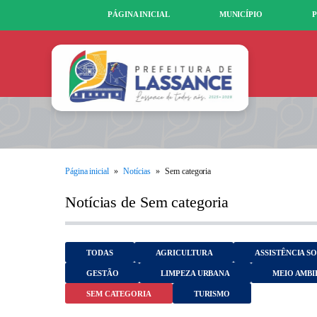
PÁGINA INICIAL
MUNICÍPIO
P
Página inicial
»
Notícias
»
Sem categoria
Notícias de Sem categoria
TODAS
AGRICULTURA
ASSISTÊNCIA S
GESTÃO
LIMPEZA URBANA
MEIO AMBI
SEM CATEGORIA
TURISMO