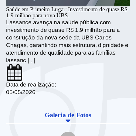
Saúde em Primeiro Lugar: Investimento de quase R$
Qu
1,9 milhão para nova UBS.
Pa
Lassance avança na saúde pública com
pa
investimento de quase R$ 1,9 milhão para a
co
construção da nova sede da UBS Carlos
de
Chagas, garantindo mais estrutura, dignidade e
e 
atendimento de qualidade para as famílias
lassanc [...]
Da
20
Data de realização:
05/05/2026
Galeria de Fotos