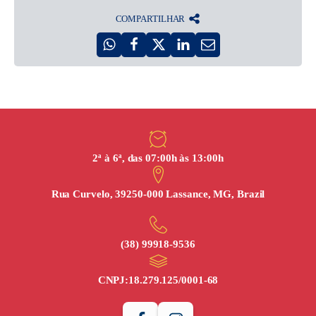
COMPARTILHAR
2ª à 6ª, das 07:00h às 13:00h
Rua Curvelo, 39250-000 Lassance, MG, Brazil
(38) 99918‑9536
CNPJ:
18.279.125/0001-68