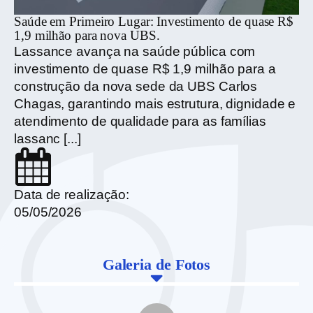
Saúde em Primeiro Lugar: Investimento de quase R$
Qu
1,9 milhão para nova UBS.
Pa
Lassance avança na saúde pública com
pa
investimento de quase R$ 1,9 milhão para a
co
construção da nova sede da UBS Carlos
de
Chagas, garantindo mais estrutura, dignidade e
e 
atendimento de qualidade para as famílias
lassanc [...]
Da
20
Data de realização:
05/05/2026
Galeria de Fotos