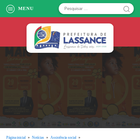
Pesquisar
MENU
por:
Página inicial
»
Notícias
»
Assistência social
»