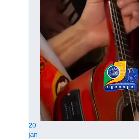
20
jan