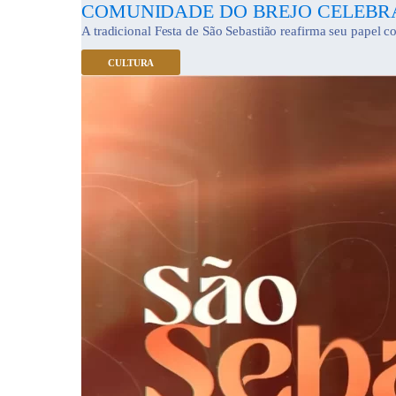
COMUNIDADE DO BREJO CELEBRA
A tradicional Festa de São Sebastião reafirma seu papel com
CULTURA