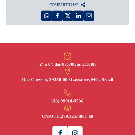
COMPARTILHAR
2ª à 6ª, das 07:00h às 13:00h
Rua Curvelo, 39250-000 Lassance, MG, Brazil
(38) 99918‑9536
CNPJ:
18.279.125/0001-68