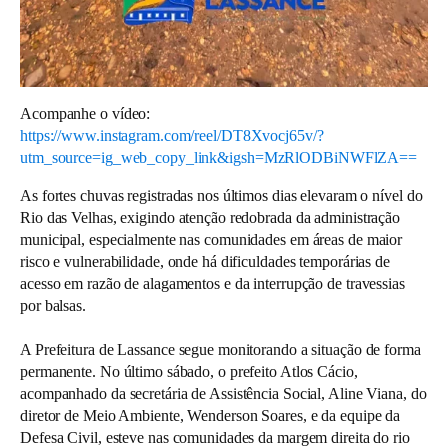
Acompanhe o vídeo:
https://www.instagram.com/reel/DT8Xvocj65v/?
utm_source=ig_web_copy_link&igsh=MzRlODBiNWFlZA==
As fortes chuvas registradas nos últimos dias elevaram o nível do
Rio das Velhas, exigindo atenção redobrada da administração
municipal, especialmente nas comunidades em áreas de maior
risco e vulnerabilidade, onde há dificuldades temporárias de
acesso em razão de alagamentos e da interrupção de travessias
por balsas.
A Prefeitura de Lassance segue monitorando a situação de forma
permanente. No último sábado, o prefeito Atlos Cácio,
acompanhado da secretária de Assistência Social, Aline Viana, do
diretor de Meio Ambiente, Wenderson Soares, e da equipe da
Defesa Civil, esteve nas comunidades da margem direita do rio