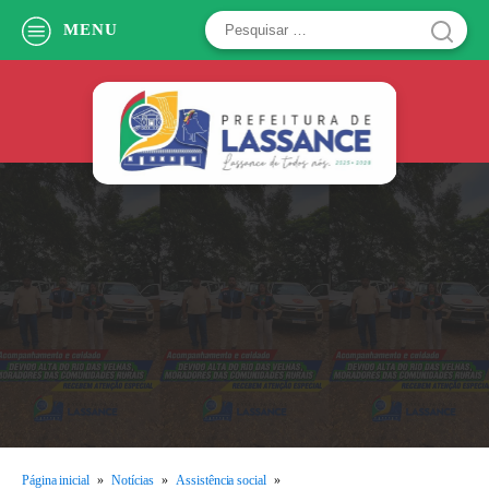
Pesquisar
MENU
por:
Página inicial
»
Notícias
»
Assistência social
»