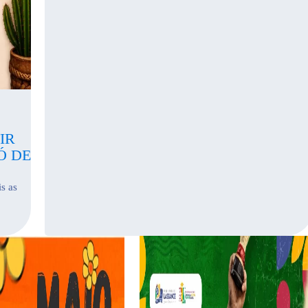
IR
Ó DE
is as