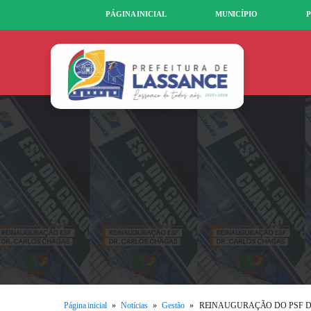
PÁGINA INICIAL
MUNICÍPIO
P
Página inicial
»
Notícias
»
Gestão
»
REINAUGURAÇÃO DO PSF D