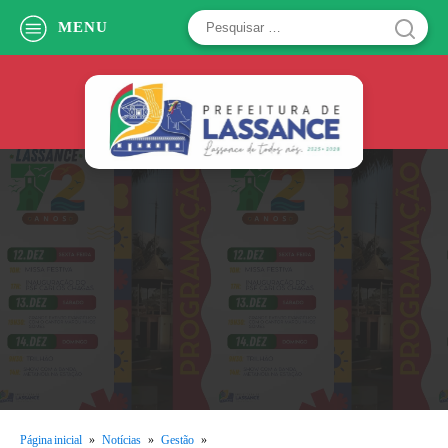
Pesquisar
MENU
por:
Página inicial
»
Notícias
»
Gestão
»