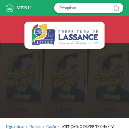
Pesquisar
MENU
por:
Página inicial
»
Notícias
»
Gestão
»
ATENÇÃO: O DEVER TE CHAMA!