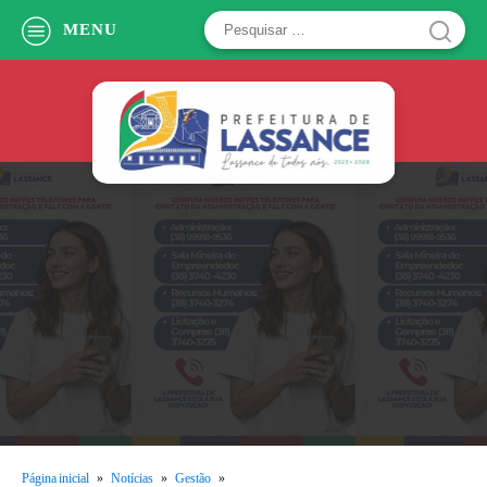
Pesquisar
MENU
por:
Página inicial
»
Notícias
»
Gestão
»