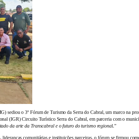
MG) sediou o 3º Fórum de Turismo da Serra do Cabral, um marco na prom
al (IGR) Circuito Turístico Serra do Cabral, em parceria com o municíp
tado da arte da Transcabral e o futuro do turismo regiona
l.”
 lideranças comunitárias e instituições parceiras, o fórum se firmou c