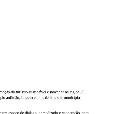
oção do turismo sustentável e inovador na região. O
io anfitrião, Lassance, e os demais sete municípios
omo um espaço de diálogo, aprendizado e cooperação, com