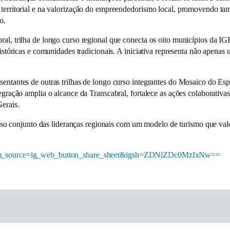
 territorial e na valorização do empreendedorismo local, promovendo tamb
o.
bral, trilha de longo curso regional que conecta os oito municípios da 
 históricas e comunidades tradicionais. A iniciativa representa não apena
sentantes de outras trilhas de longo curso integrantes do Mosaico do Esp
tegração amplia o alcance da Transcabral, fortalece as ações colaborativa
erais.
conjunto das lideranças regionais com um modelo de turismo que valoriz
al?utm_source=ig_web_button_share_sheet&igsh=ZDNlZDc0MzIxNw==