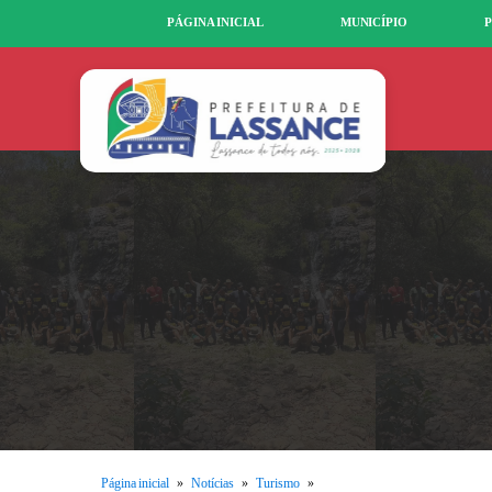
PÁGINA INICIAL
MUNICÍPIO
P
Página inicial
»
Notícias
»
Turismo
»