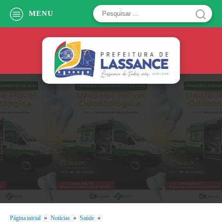
Pesquisar
MENU
por:
Página inicial
»
Notícias
»
Saúde
»