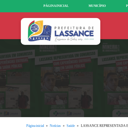
PÁGINA INICIAL
MUNICÍPIO
P
Página inicial
»
Notícias
»
Saúde
»
LASSANCE REPRESENTADA E