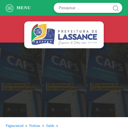
Pesquisar
MENU
por:
Página inicial
»
Notícias
»
Saúde
»