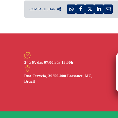
COMPARTILHAR
2ª à 6ª, das 07:00h às 13:00h
Rua Curvelo, 39250-000 Lassance, MG,
Brazil