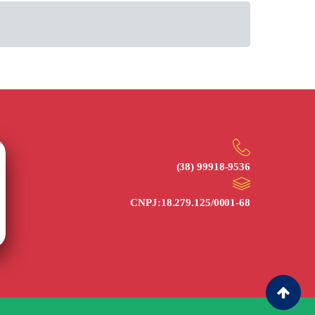
(38) 99918‑9536
CNPJ:
18.279.125/0001-68