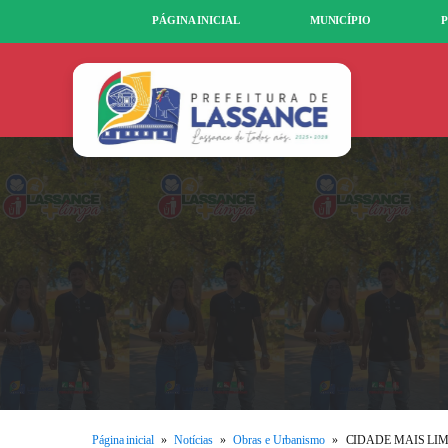
PÁGINA INICIAL
MUNICÍPIO
P
Página inicial
»
Notícias
»
Obras e Urbanismo
»
CIDADE MAIS LI