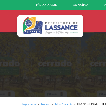
PÁGINA INICIAL
MUNICÍPIO
P
Página inicial
»
Notícias
»
Meio Ambiente
»
DIA NACIONAL DO C