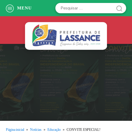
Pesquisar
MENU
por:
Página inicial
»
Notícias
»
Educação
»
CONVITE ESPECIAL!