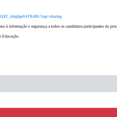
phZQJiT_d4qiIge0AFR4M-?usp=sharing
esso à informação e segurança
a todos os candidatos participantes do pro
de Educação
.