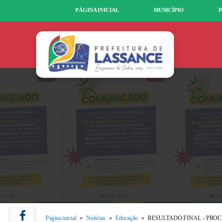
PÁGINA INICIAL
MUNICÍPIO
P
Página inicial
»
Notícias
»
Educação
»
RESULTADO FINAL - PROC