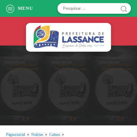
Pesquisar
MENU
por:
Página inicial
»
Notícias
»
Cultura
»