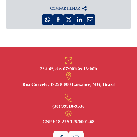
COMPARTILHAR
2ª à 6ª, das 07:00h às 13:00h
Rua Curvelo, 39250-000 Lassance, MG, Brazil
(38) 99918‑9536
CNPJ:
18.279.125/0001-68