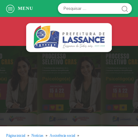
Pesquisar
MENU
por:
Página inicial
»
Notícias
»
Assistência social
»