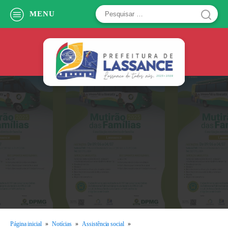
Pesquisar
MENU
por:
Página inicial
»
Notícias
»
Assistência social
»