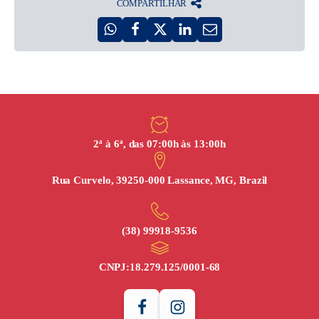
COMPARTILHAR
2ª à 6ª, das 07:00h às 13:00h
Rua Curvelo, 39250-000 Lassance, MG, Brazil
(38) 99918‑9536
CNPJ:
18.279.125/0001-68