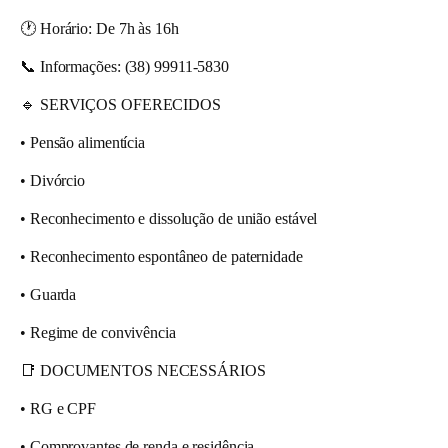
🕐 Horário:
De 7h às 16h
📞 Informações:
(38) 99911-5830
🔹
SERVIÇOS OFERECIDOS
• Pensão alimentícia
• Divórcio
• Reconhecimento e dissolução de união estável
• Reconhecimento espontâneo de paternidade
• Guarda
• Regime de convivência
📑
DOCUMENTOS NECESSÁRIOS
• RG e CPF
• Comprovantes de renda e residência