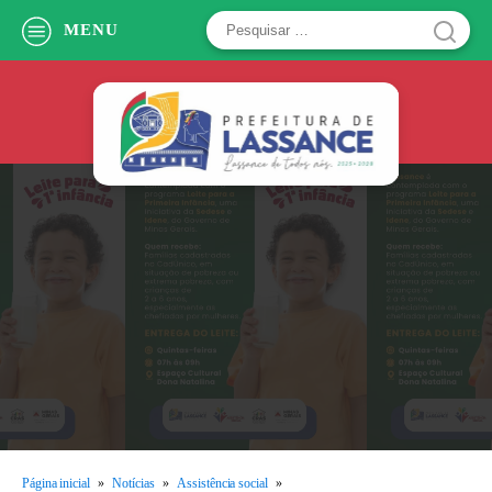
Pesquisar
MENU
por:
Página inicial
»
Notícias
»
Assistência social
»