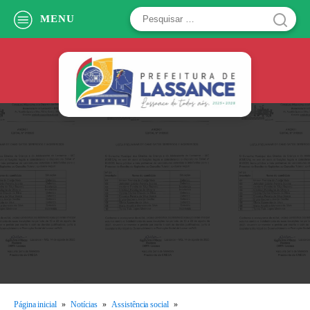
Pesquisar
MENU
por:
Página inicial
»
Notícias
»
Assistência social
»