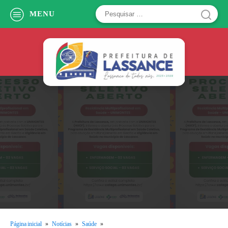
Pesquisar
MENU
por:
Página inicial
»
Notícias
»
Saúde
»