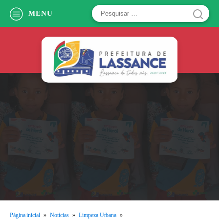
Pesquisar
MENU
por:
Página inicial
»
Notícias
»
Limpeza Urbana
»