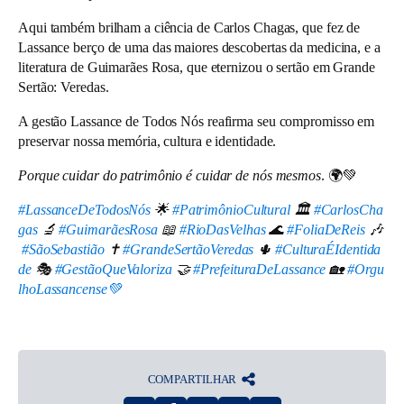
Aqui também brilham a ciência de Carlos Chagas, que fez de
Lassance berço de uma das maiores descobertas da medicina, e a
literatura de Guimarães Rosa, que eternizou o sertão em Grande
Sertão: Veredas.
A gestão Lassance de Todos Nós reafirma seu compromisso em
preservar nossa memória, cultura e identidade.
Porque cuidar do patrimônio é cuidar de nós mesmos
. 🌍💚
#LassanceDeTodosNós
🌟
#PatrimônioCultural
🏛
️
#CarlosCha
gas
🔬
#GuimarãesRosa
📖
#RioDasVelhas
🌊
#FoliaDeReis
🎶
#SãoSebastião
✝
️
#GrandeSertãoVeredas
🌵
#CulturaÉIdentida
de
🎭
#GestãoQueValoriza
🤝
#PrefeituraDeLassance
🏡
#Orgu
lhoLassancense
💚
COMPARTILHAR