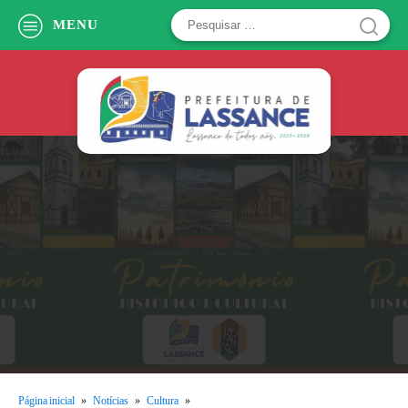
Pesquisar
MENU
por:
Página inicial
»
Notícias
»
Cultura
»